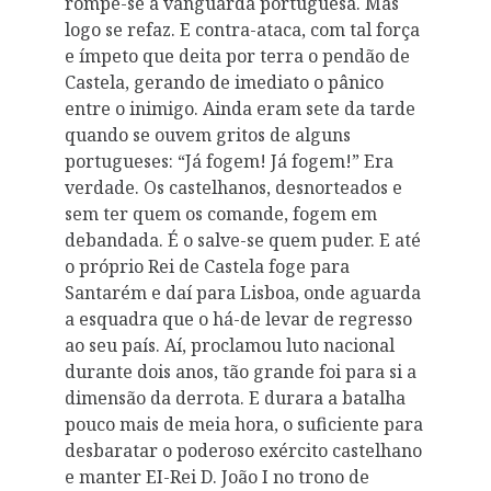
rompe-se a vanguarda portuguesa. Mas
logo se refaz. E contra-ataca, com tal força
e ímpeto que deita por terra o pendão de
Castela, gerando de imediato o pânico
entre o inimigo. Ainda eram sete da tarde
quando se ouvem gritos de alguns
portugueses: “Já fogem! Já fogem!” Era
verdade. Os castelhanos, desnorteados e
sem ter quem os comande, fogem em
debandada. É o salve-se quem puder. E até
o próprio Rei de Castela foge para
Santarém e daí para Lisboa, onde aguarda
a esquadra que o há-de levar de regresso
ao seu país. Aí, proclamou luto nacional
durante dois anos, tão grande foi para si a
dimensão da derrota. E durara a batalha
pouco mais de meia hora, o suficiente para
desbaratar o poderoso exército castelhano
e manter EI-Rei D. João I no trono de