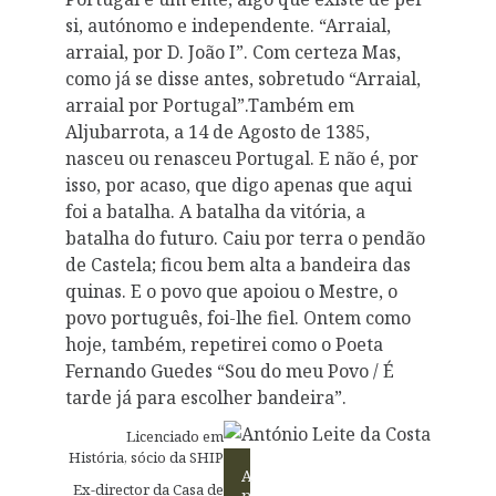
si, autónomo e independente. “Arraial,
arraial, por D. João I”. Com certeza Mas,
como já se disse antes, sobretudo “Arraial,
arraial por Portugal”.Também em
Aljubarrota, a 14 de Agosto de 1385,
nasceu ou renasceu Portugal. E não é, por
isso, por acaso, que digo apenas que aqui
foi a batalha. A batalha da vitória, a
batalha do futuro. Caiu por terra o pendão
de Castela; ficou bem alta a bandeira das
quinas. E o povo que apoiou o Mestre, o
povo português, foi-lhe fiel. Ontem como
hoje, também, repetirei como o Poeta
Fernando Guedes “Sou do meu Povo / É
tarde já para escolher bandeira”.
Licenciado em
História, sócio da SHIP
A
Ex-director da Casa de
n