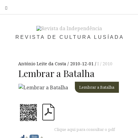
S
REVISTA DE CULTURA LUSÍADA
António Leite da Costa
2010-12-01
I / 2010
Lembrar a Batalha
Lembrar a Batalha
Clique aqui para consultar o pdf
Hoje