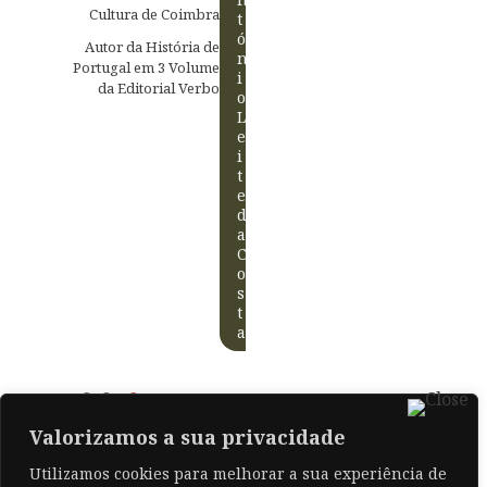
Cultura de Coimbra
t
ó
Autor da História de
n
Portugal em 3 Volume
i
da Editorial Verbo
o
L
e
i
t
e
d
a
C
o
s
t
a
Valorizamos a sua privacidade
Posted in
I / 2010
. Bookmark the
Utilizamos cookies para melhorar a sua experiência de