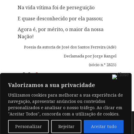
Na vida vítima foi de perseguição
E quase desconhecido por ela passou;
Agora é, por mérito, o maior da nossa
Nação!
Poesia da autoria de José dos Santos Ferreira (Adé)
Declamada por Jorge Rangel
(sócio n.° 2825)
Valorizamos a sua privacidade
Posted in
I / 2010
. Bookmark the
Utilizamos cookies para melhorar a sua experiência de
permalink
.
navegação, apresentar anúncios ou conteúdos
personalizados e analisar o nosso tráfego. Ao clicar em
"Aceitar Todos", concorda com a utilização de cookies.
© 2026 .
Personalizar
Rejeitar
Aceitar tudo