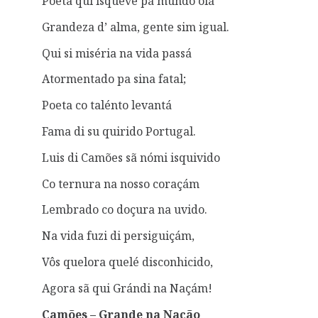
Poeta qui isquevê pá mundo olá
Grandeza d’ alma, gente sim igual.
Qui si miséria na vida passá
Atormentado pa sina fatal;
Poeta co talénto levantá
Fama di su quirido Portugal.
Luis di Camões sã nómi isquivido
Co ternura na nosso coraçám
Lembrado co doçura na uvido.
Na vida fuzi di persiguiçám,
Vôs quelora quelé disconhicido,
Agora sã qui Grándi na Naçám!
Camões – Grande na Nação