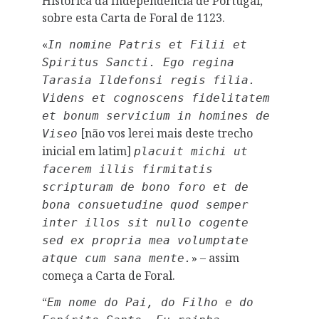
Histórica da Independência de Portugal,
sobre esta Carta de Foral de 1123.
«
In nomine Patris et Filii et
Spiritus Sancti. Ego regina
Tarasia Ildefonsi regis filia.
Videns et cognoscens fidelitatem
et bonum servicium in homines de
[não vos lerei mais deste trecho
Viseo
inicial em latim]
placuit michi ut
facerem illis firmitatis
scripturam de bono foro et de
bona consuetudine quod semper
inter illos sit nullo cogente
sed ex propria mea volumptate
» – assim
atque cum sana mente.
começa a Carta de Foral.
“
Em nome do Pai, do Filho e do