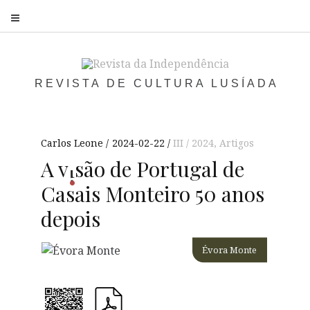
S
REVISTA DE CULTURA LUSÍADA
Carlos Leone
2024-02-22
III / 2024
,
Artigos
A
v
s
ão de Portugal de
i
Casais Monteiro 50 anos
depois
Évora Monte