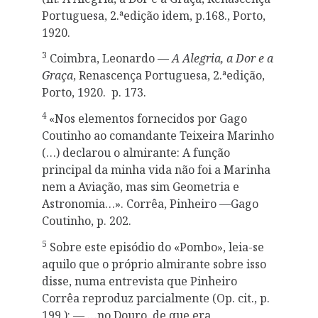
Portuguesa, 2.ªedição idem, p.168., Porto,
1920.
3
Coimbra, Leonardo —
A Alegria, a Dor e a
Graça
, Renascença Portuguesa, 2.ªedição,
Porto, 1920. p. 173.
4
«Nos elementos fornecidos por Gago
Coutinho ao comandante Teixeira Marinho
(…) declarou o almirante: A função
principal da minha vida não foi a Marinha
nem a Aviação, mas sim Geometria e
Astronomia…». Corrêa, Pinheiro —Gago
Coutinho, p. 202.
5
Sobre este episódio do «Pombo», leia-se
aquilo que o próprio almirante sobre isso
disse, numa entrevista que Pinheiro
Corrêa reproduz parcialmente (Op. cit., p.
199.): — …no Douro, de que era