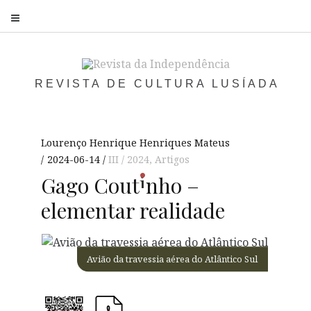
S
REVISTA DE CULTURA LUSÍADA
Lourenço Henrique Henriques Mateus
2024-06-14
III / 2024
,
Artigos
i
Gago
Cout
nho
–
elementar realidade
Avião da travessia aérea do Atlântico Sul