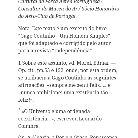
Cultural da Força Aérea Portuguesa /
Consultor do Museu do Ar / Sócio Honorário
do Aéro-Club de Portugal
.
Nota: Este texto é um excerto do livro
“Gago Coutinho – Um Homem Simples”
que foi adaptado e corrigido pelo autor
para a revista “Independência”.
1 Sobre este assunto, vd. Morel, Edmar —
Op. cit., pp.53 e 152, onde, por esta ordem,
se atribuem a Gago Coutinho as seguintes
afirmações: «sempre me senti feliz…» e
«nunca ambicionei uma existência tão
feliz!».
2
«O Universo é uma ordenada
coexistência…», escreveu Leonardo
Coimbra:
(in. A Alegria, a Dor e a Graça, Renascença