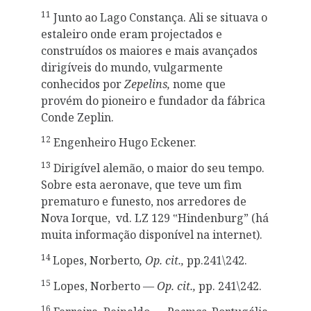
11
Junto ao Lago Constança. Ali se situava o
estaleiro onde eram projectados e
construídos os maiores e mais avançados
dirigíveis do mundo, vulgarmente
conhecidos por
Zepelins,
nome que
provém do pioneiro e fundador da fábrica
Conde Zeplin.
12
Engenheiro Hugo Eckener.
13
Dirigível alemão, o maior do seu tempo.
Sobre esta aeronave, que teve um fim
prematuro e funesto, nos arredores de
Nova Iorque, vd. LZ 129 ‟Hindenburg” (há
muita informação disponível na internet).
14
Lopes, Norberto
, Op. cit.,
pp.241\242.
15
Lopes, Norberto —
Op. cit.,
pp. 241\242.
16