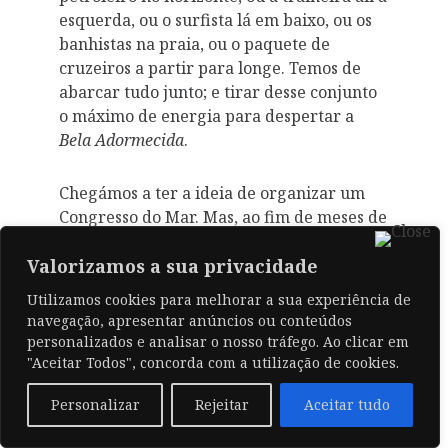
esquerda, ou o surfista lá em baixo, ou os
banhistas na praia, ou o paquete de
cruzeiros a partir para longe. Temos de
abarcar tudo junto; e tirar desse conjunto
o máximo de energia para despertar a
Bela Adormecida
.
Chegámos a ter a ideia de organizar um
Congresso do Mar. Mas, ao fim de meses de
tentativas, tivemos de nos render à
evidência de ser empresa acima das nossas
Valorizamos a sua privacidade
possibilidades. Quem for capaz de o fazer
Utilizamos cookies para melhorar a sua experiência de
deve fazê-lo: um Congresso p’rá frente. E
navegação, apresentar anúncios ou conteúdos
marcar logo outro a seguir, talvez três
personalizados e analisar o nosso tráfego. Ao clicar em
anos depois. Estou em crer que, com
"Aceitar Todos", concorda com a utilização de cookies.
quatro Congressos do Mar, em 12 anos
Personalizar
Rejeitar
Aceitar tudo
dávamos a volta a isto. E, depois, se tivesse
funcionado, deveríamos mantê-los, de três