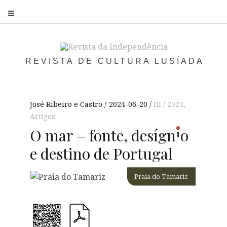
S
REVISTA DE CULTURA LUSÍADA
José Ribeiro e Castro
2024-06-20
III / 2024
,
Artigos
i
O mar – fonte, desí
gn
o
e destino de Portugal
Praia do Tamariz