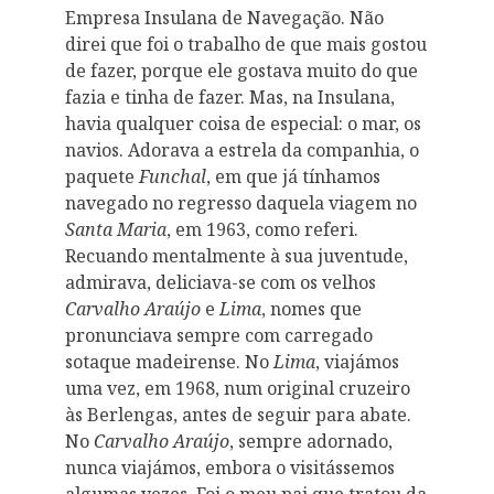
Empresa Insulana de Navegação. Não
direi que foi o trabalho de que mais gostou
de fazer, porque ele gostava muito do que
fazia e tinha de fazer. Mas, na Insulana,
havia qualquer coisa de especial: o mar, os
navios. Adorava a estrela da companhia, o
paquete
Funchal
, em que já tínhamos
navegado no regresso daquela viagem no
Santa Maria
, em 1963, como referi.
Recuando mentalmente à sua juventude,
admirava, deliciava-se com os velhos
Carvalho Araújo
e
Lima
, nomes que
pronunciava sempre com carregado
sotaque madeirense. No
Lima
, viajámos
uma vez, em 1968, num original cruzeiro
às Berlengas, antes de seguir para abate.
No
Carvalho Araújo
, sempre adornado,
nunca viajámos, embora o visitássemos
algumas vezes. Foi o meu pai que tratou da