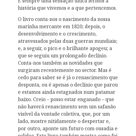
É sempre uma sensação única lermos a
história que vivemos e a que pertencemos.
O livro conta-nos o nascimento da nossa
marinha mercante em 1820; depois, o
desenvolvimento e o crescimento,
atravessados pelas duas guerras mundiais;
e, a seguir, o pico e o brilhante apogeu; a
que se seguiu um prolongado declínio.
Conta-nos também as novidades que
surgiram recentemente no sector. Mas é
cedo para saber se é já o renascimento que
desponta, ou é apenas o declínio que parou
e estamos ainda estagnados num patamar
baixo. Creio – posso estar enganado – que
não haverá renascimento sem um safanão
visível da vontade coletiva, que, por um
lado, mostre nitidamente o despertar e,
por outro, aponte um futuro com ousadia e
solidez. Este livro também mostra como foi