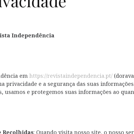
ivacidade
vista Independência
endência em
https://revistaindependencia.pt/
(dorava
 privacidade e a segurança das suas informações p
s, usamos e protegemos suas informações ao quand
 Recolhidas
: Quando visita nosso site, o nosso se