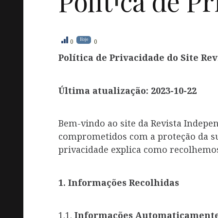
i
Polí
t
ca
de Pr
Hoje
0
0
Política de Privacidade do Site Re
Última atualização: 2023-10-22
Bem-vindo ao site da Revista Indep
comprometidos com a proteção da sua
privacidade explica como recolhemo
1. Informações Recolhidas
1.1.
Informações Automaticamente