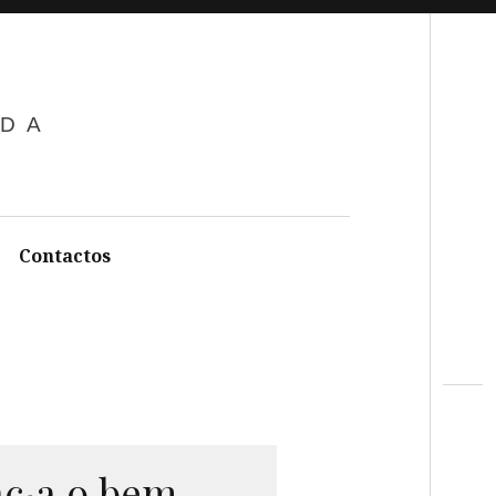
Search
ADA
Contactos
nc
a
,o bem