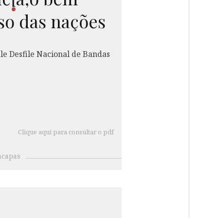
i
so das nações
Clique aqui para consultar o pdf
acapas