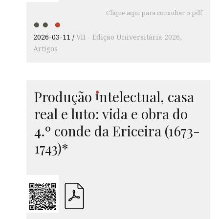
Clique aqui para consultar o pdf
2026-03-11
VII - Edição Universitária 2026
Artigos
i
Produção
ntelectual
, casa
real e luto: vida e obra do
4.º conde da Ericeira (1673-
1743)*