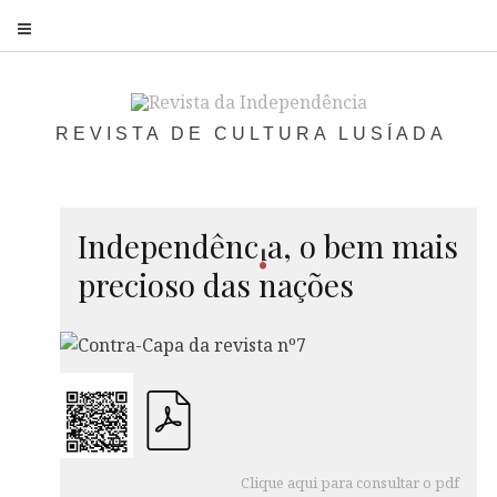
S
REVISTA DE CULTURA LUSÍADA
Independê
nc
a
, o bem mais
i
precioso das nações
Clique aqui para consultar o pdf