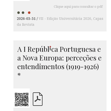
Clique aqui para consultar o pdf
2026-03-31
VII - Edição Universitária 2026
Capas
da Revista
i
A I Repú
bl
ca
Portuguesa e
a Nova Europa: perceções e
entendimentos (1919-1926)
*