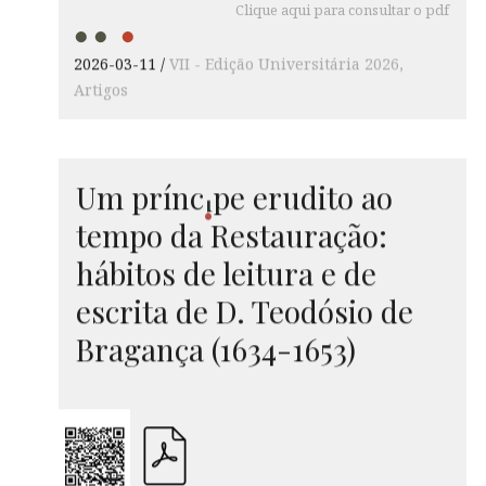
Clique aqui para consultar o pdf
2026-03-11
VII - Edição Universitária 2026
Artigos
Um prí
nc
pe
erudito ao
i
tempo da Restauração:
hábitos de leitura e de
escrita de D. Teodósio de
Bragança (1634-1653)