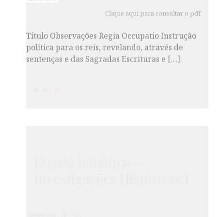
Clique aqui para consultar o pdf
Título Observações Regia Occupatio Instrução
política para os reis, revelando, através de
sentenças e das Sagradas Escrituras e […]
2026-03-24
VII - Edição Universitária 2026
Artigos
i
Doss
ê temático –
Investigações Históricas I