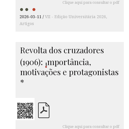
Clique aqui para consultar o pdf
2026-03-11
VII - Edição Universitária 2026
Artigos
Revolta dos cruzadores
(1906):
mport
ância,
i
motivações e protagonistas
*
Clique aqui para consultar o pdf