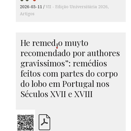
2026-03-11
VII - Edição Universitária 2026
Artigos
He
remed
o
muyto
i
recomendado por authores
gravissimos”: remédios
feitos com partes do corpo
do lobo em Portugal nos
Séculos XVII e XVIII