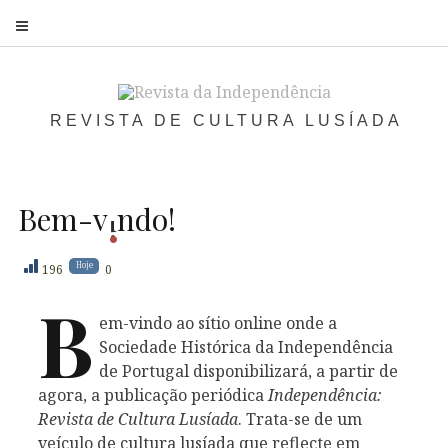
S
REVISTA DE CULTURA LUSÍADA
Bem-
v
ndo
!
i
Hoje
196
0
B
em-vindo ao sítio online onde a
Sociedade Histórica da Independência
de Portugal disponibilizará, a partir de
agora, a publicação periódica
Independência:
Revista de Cultura Lusíada
. Trata-se de um
veículo de cultura lusíada que reflecte em