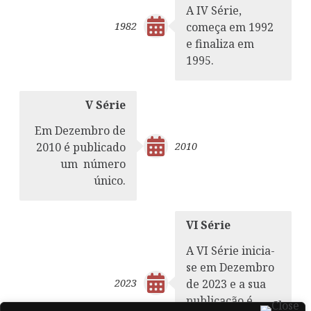
A IV Série,
1982
começa em 1992
e finaliza em
1995.
V Série
Em Dezembro de
2010
2010 é publicado
um número
único.
VI Série
A VI Série inicia-
se em Dezembro
2023
de 2023 e a sua
publicação é