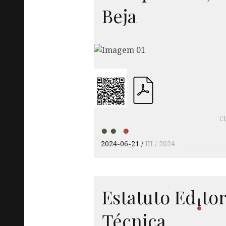
Beja
Cl
2024-06-21
III / 2024
Estatuto
Ed
to
i
Técnica