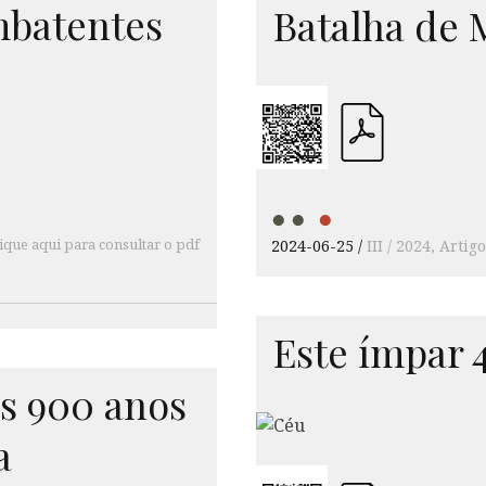
mbatentes
Batalha de 
ique aqui para consultar o pdf
2024-06-25
III / 2024
Artigo
Este ímpar 
s 900 anos
a