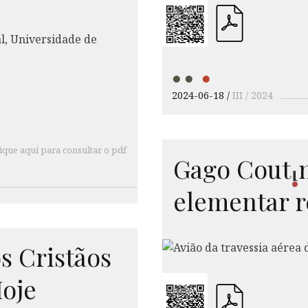
2024-06-18
III / 2024
ique aqui para consultar o pdf
Gago
Cout
i
elementar r
s Cristãos
Hoje