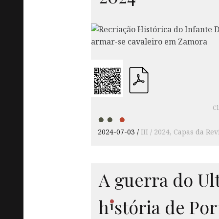
Cl
2024-07-03
III / 2024
Capas da Rev
A guerra do Ul
i
h
st
ória de Por