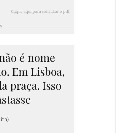
Clique aqui para consultar o pdf
s
não é nome
io. Em Lisboa,
a praça. Isso
astasse