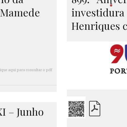
i
o Mamede
investidura
Henriques c
ique aqui para consultar o pdf
XI
– Junho