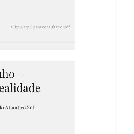
Clique aqui para consultar o pdf
nho
–
ealidade