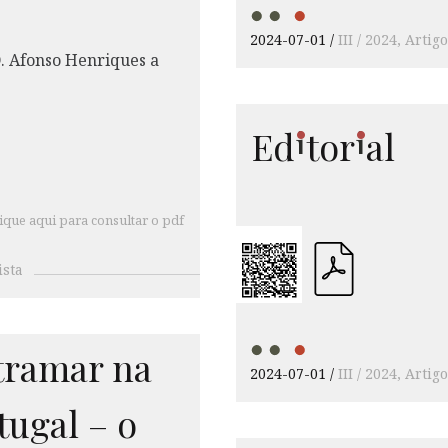
2024-07-01
III / 2024
Artigo
i
i
Ed
tor
al
ique aqui para consultar o pdf
ista
tramar na
2024-07-01
III / 2024
Artigo
tugal – o