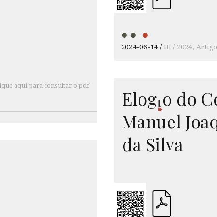
2024-06-14
III / 2024
Artigo
ique aqui para consultar o pdf
Elog
o
do Co
i
Manuel Joa
da Silva