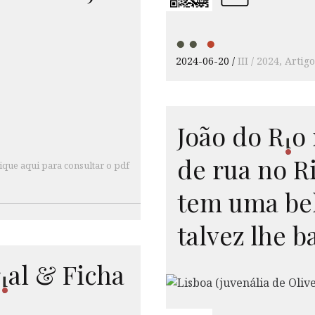
2024-06-20
III / 2024
Artigo
João do
R
o
i
de rua no R
ique aqui para consultar o pdf
tem uma bel
talvez lhe b
r
al
& Ficha
i