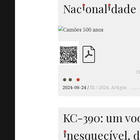
i
i
Nac
onal
dade
Cl
2024-06-24
III / 2024
Artigos
KC-390: um vo
i
nesquec
ível, 