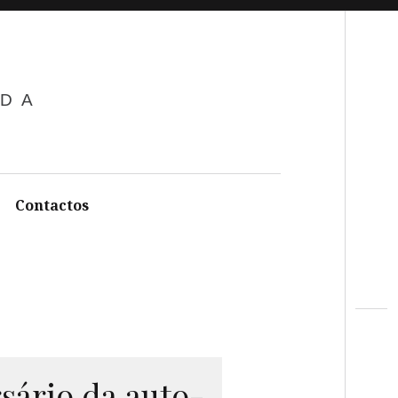
Search
ADA
Contactos
rs
ário da auto-