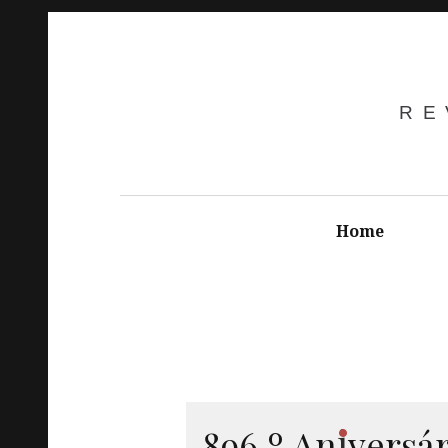
RE
Home
i
896.º
An
vers
á