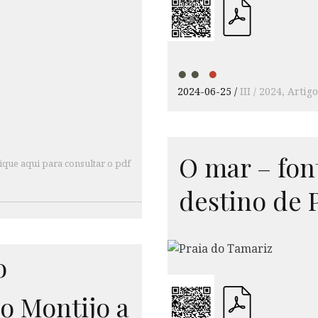
2024-06-25
III / 2024
Artigo
O mar – font
ique aqui para consultar o pdf
destino de 
o
do Montijo a