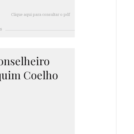
Clique aqui para consultar o pdf
s
nselheiro
quim Coelho