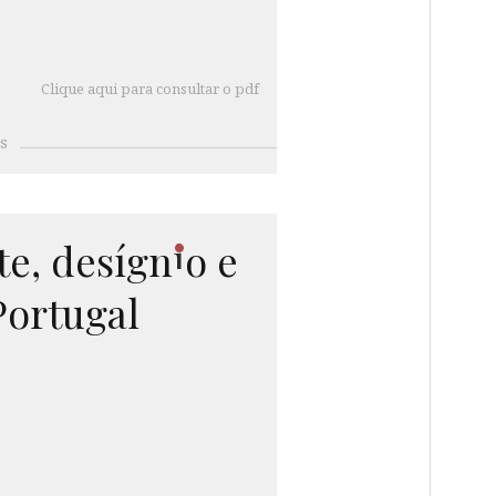
Clique aqui para consultar o pdf
s
i
e, desí
gn
o
e
Portugal