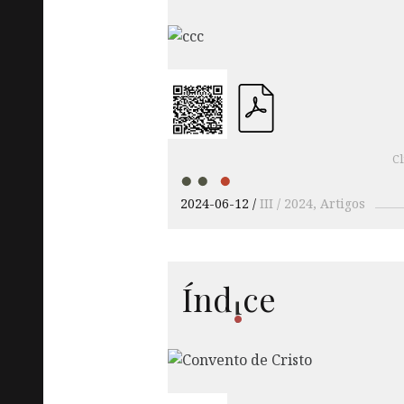
Cl
2024-06-12
III / 2024
Artigos
Í
nd
ce
i