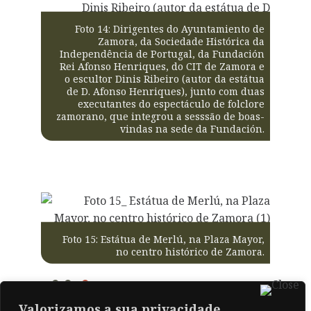
Foto 14: Dirigentes do Ayuntamiento de
Zamora, da Sociedade Histórica da
Independência de Portugal, da Fundación
Rei Afonso Henriques, do CIT de Zamora e
o escultor Dinis Ribeiro (autor da estátua
de D. Afonso Henriques), junto com duas
executantes do espectáculo de folclore
zamorano, que integrou a sesssão de boas-
vindas na sede da Fundación.
Foto 15: Estátua de Merlú, na Plaza Mayor,
no centro histórico de Zamora.
Valorizamos a sua privacidade