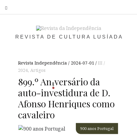
S
REVISTA DE CULTURA LUSÍADA
Revista Independência
2024-07-01
III /
2024
,
Artigos
899.º
An
vers
ário da
i
auto-investidura de D.
Afonso Henriques como
cavaleiro
900 anos Portugal