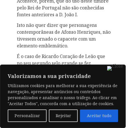
Acontece, porém, que do uso deste timbre
pelo Rei de Portugal não são conhecidas
fontes anteriores a D. João I.
Isto não quer dizer que personagens
contemporâneas de Afonso Henriques, não
tivessem ornado o capacete com um
elemento emblemático.
É o caso de Ricardo Coração de Leão que
no seu segundo selo grande se fez
representar com um leão igual ao que
Valorizamos a sua privacidade
ostentava no escudo, pintado numa
espécie de crista que nos elmos servia
Utilizamos cookies para melhorar a sua experiência de
para amortecer as espadeiradas.
navegação, apresentar anúncios ou conteúdos
personalizados e analisar o nosso tráfego. Ao clicar em
Este e outros casos análogos são
"Aceitar Todos", concorda com a utilização de cookies.
testemunho que não há notícia tenha
chegado a Portugal.
Personalizar
Rejeitar
Aceitar tudo
Devem ser os monumentos mais antigos