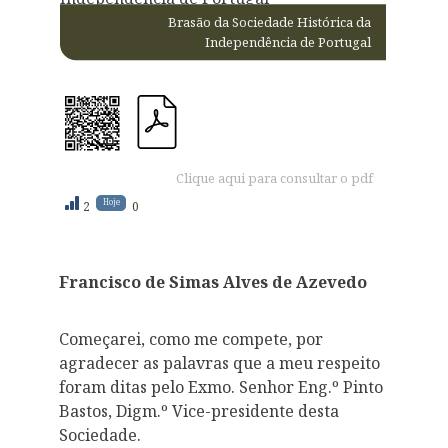
Brasão da Sociedade Histórica da
Independência de Portugal
Clique aqui para consultar o pdf
Hoje
2
0
Francisco de Simas Alves de Azevedo
Começarei, como me compete, por
agradecer as palavras que a meu respeito
foram ditas pelo Exmo. Senhor Eng.º Pinto
Bastos, Digm.º Vice-presidente desta
Sociedade.