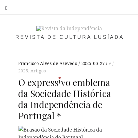
S
REVISTA DE CULTURA LUSÍADA
Francisco Alves de Azevedo
2025-06-27
V /
2025
,
Artigos
i
O
express
vo
emblema
da Sociedade Histórica
da Independência de
Portugal *