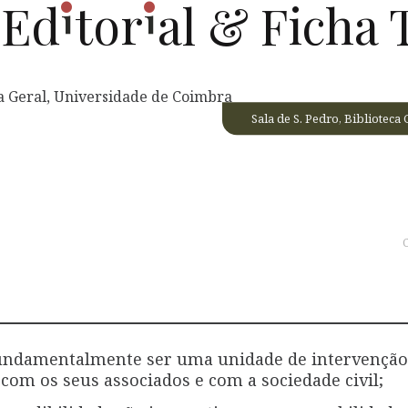
i
i
o
Ed
tor
al
& Ficha 
Sala de S. Pedro, Bibliotec
C
fundamentalmente ser uma unidade de intervenção 
com os seus associados e com a sociedade civil;