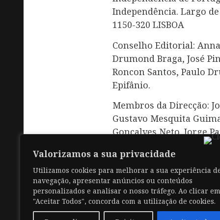
Independência. Largo de
1150-320 LISBOA
Conselho Editorial: Annab
Drumond Braga, José Pi
Roncon Santos, Paulo D
Epifânio.
Membros da Direcção: Jos
Gustavo Mesquita Guimar
Gonçalves Neto. Jorge Pa
Mexia de Almeida.
Valorizamos a sua privacidade
Utilizamos cookies para melhorar a sua experiência d
navegação, apresentar anúncios ou conteúdos
personalizados e analisar o nosso tráfego. Ao clicar e
Posted in
V / 2025
,
Artigos
. 
"Aceitar Todos", concorda com a utilização de cookies.