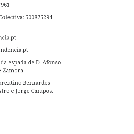
7961
Colectiva: 500875294
cia.pt
pendencia.pt
 da espada de D. Afonso
de Zamora
lorentino Bernardes
astro e Jorge Campos.