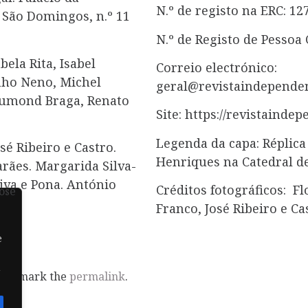
N.º de registo na ERC: 12
 São Domingos, n.º 11
N.º de Registo de Pessoa 
ela Rita, Isabel
Correio electrónico:
nho Neno, Michel
geral@revistaindependen
rumond Braga, Renato
Site: https://revistainde
Legenda da capa: Réplica
é Ribeiro e Castro.
Henriques na Catedral 
ães. Margarida Silva-
iva e Pona. António
Créditos fotográficos: F
Franco, José Ribeiro e C
e
m
Bookmark the
permalink
.