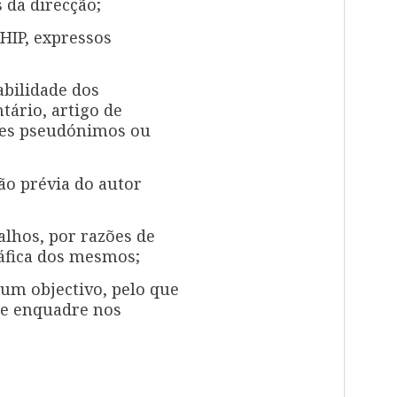
 da direcção;
HIP, expressos
bilidade dos
tário, artigo de
ites pseudónimos ou
ão prévia do autor
alhos, por razões de
ráfica dos mesmos;
um objectivo, pelo que
 se enquadre nos