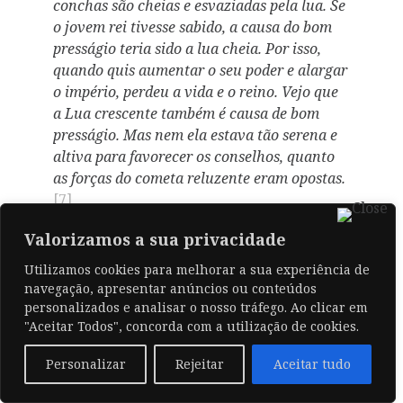
conchas são cheias e esvaziadas pela lua. Se
o jovem rei tivesse sabido, a causa do bom
presságio teria sido a lua cheia. Por isso,
quando quis aumentar o seu poder e alargar
o império, perdeu a vida e o reino. Vejo que
a Lua crescente também é causa de bom
presságio. Mas nem ela estava tão serena e
altiva para favorecer os conselhos, quanto
as forças do cometa reluzente eram opostas.
[7]
Salomon Neugebauer (1574-1625?), autor
Valorizamos a sua privacidade
prussiano, foi reitor do
Gymnasium
Utilizamos cookies para melhorar a sua experiência de
calvinista polaco de Kock, e guia e
navegação, apresentar anúncios ou conteúdos
preceptor dos filhos de seu mentor Andrés
personalizados e analisar o nosso tráfego. Ao clicar em
Firlej, dono dessa escola. Apaixonado por
"Aceitar Todos", concorda com a utilização de cookies.
Geografia e História, realizou uma viagem
pela Europa com os seus pupilos. Em 1619,
Personalizar
Rejeitar
Aceitar tudo
fruto desse entusiasmo pela historiografia,