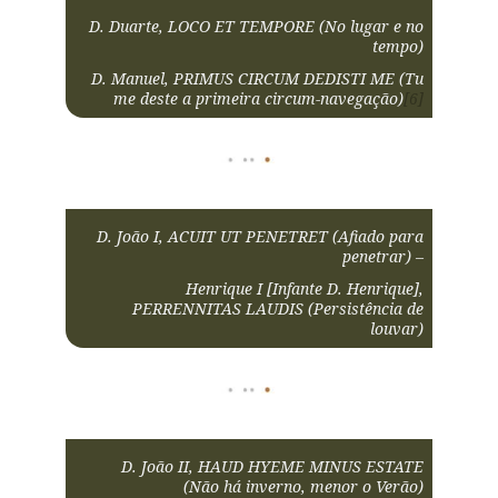
D. Duarte, LOCO ET TEMPORE (No lugar e no
tempo)
D. Manuel, PRIMUS CIRCUM DEDISTI ME (Tu
me deste a primeira circum-navegação)
[6]
D. João I, ACUIT UT PENETRET (Afiado para
penetrar) –
Henrique I [Infante D. Henrique],
PERRENNITAS LAUDIS (Persistência de
louvar)
D. João II, HAUD HYEME MINUS ESTATE
(Não há inverno, menor o Verão)