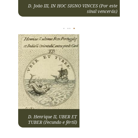
D. João III, IN HOC SIGNO VINCES (Por este
sinal vencerás)
D. Henrique II, UBER ET
TUBER (Fecundo e fértil)