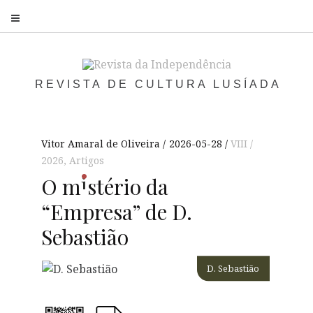
S
REVISTA DE CULTURA LUSÍADA
Vitor Amaral de Oliveira
2026-05-28
VIII /
2026
,
Artigos
i
O
m
st
ério da
“Empresa” de D.
Sebastião
D. Sebastião