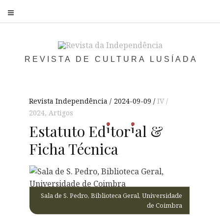
S
REVISTA DE CULTURA LUSÍADA
Revista Independência
2024-09-09
IV /
2024
,
Artigos
i
i
Estatuto
Ed
tor
al
&
Ficha Técnica
Sala de S. Pedro, Biblioteca Geral, Universidade
de Coimbra