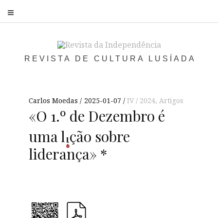
S
REVISTA DE CULTURA LUSÍADA
Carlos Moedas
2025-01-07
IV / 2024
,
Artigos
«O 1.º de Dezembro é
uma
l
ção sobre
i
liderança» *