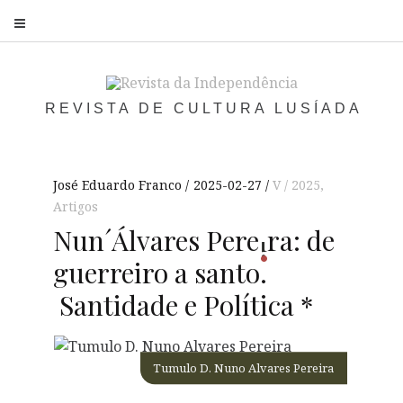
S
REVISTA DE CULTURA LUSÍADA
José Eduardo Franco
2025-02-27
V / 2025
,
Artigos
Nun´Álvares
Pere
ra
: de
i
guerreiro a santo.
Santidade e Política *
Tumulo D. Nuno Alvares Pereira