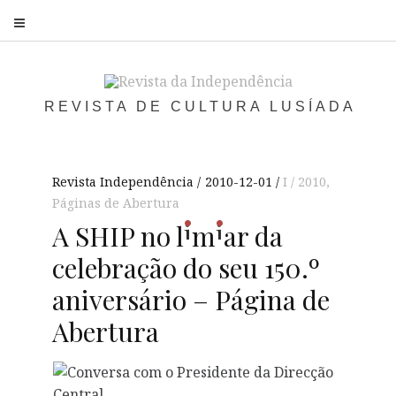
S
REVISTA DE CULTURA LUSÍADA
Revista Independência
2010-12-01
I / 2010
,
Páginas de Abertura
i
i
A SHIP no
l
m
ar
da
celebração do seu 150.º
aniversário – Página de
Abertura