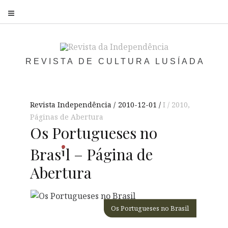
S
REVISTA DE CULTURA LUSÍADA
Revista Independência
2010-12-01
I / 2010
,
Páginas de Abertura
Os Portugueses no
i
Bras
l
– Página de
Abertura
Os Portugueses no Brasil