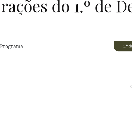
ações do 1.º de 
1.º 
C