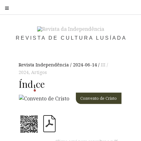
S
REVISTA DE CULTURA LUSÍADA
Revista Independência
2024-06-14
III /
2024
,
Artigos
Í
nd
ce
i
Convento de Cristo