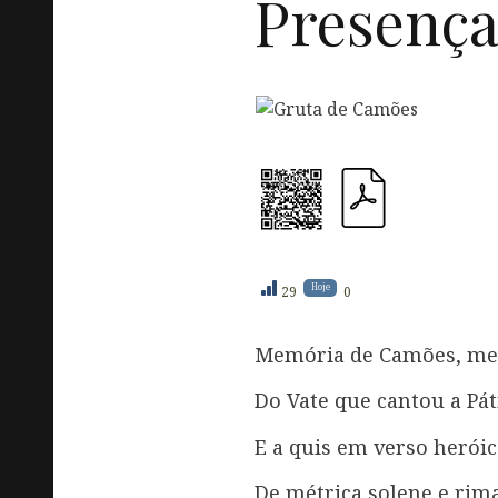
Presenç
Hoje
29
0
Memória de Camões, me
Do Vate que cantou a Pá
E a quis em verso herói
De métrica solene e rima