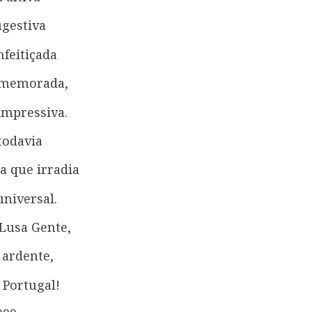
ugestiva
feitiçada
 memorada,
 impressiva.
todavia
a que irradia
universal.
Lusa Gente,
 ardente,
 Portugal!