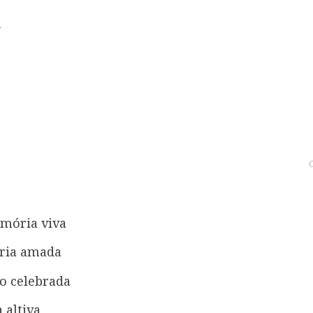
a
C
mória viva
tria amada
co celebrada
 altiva