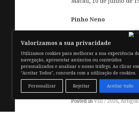
Macau, 10 de Junho de 1
Pinho Neno
Valorizamos a sua privacidade
Utilizamos cookies para melhorar a sua experiência d
navegação, apresentar anúncios ou conteúdos
personalizados e analisar o nosso tráfego. Ao clicar e
"Aceitar Todos", concorda com a utilização de cookies.
Personalizar
Rejeitar
Aceitar tudo
Posted in
VIII / 2026
,
Artigos
© 2026 .