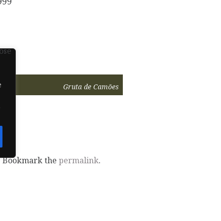
999
e
Gruta de Camões
m
. Bookmark the
permalink
.