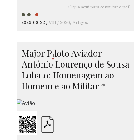
Clique aqui para consultar o pdf
2026-06-22
VIII / 2026
Artigos
Major
P
loto
Aviador
i
António Lourenço de Sousa
Lobato: Homenagem ao
Homem e ao Militar *