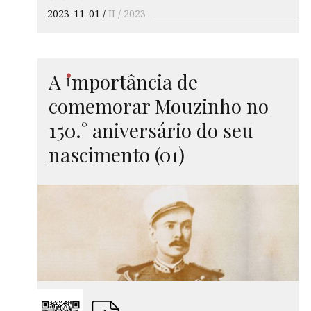
2023-11-01
II / 2023
i
A
mport
ância de
comemorar Mouzinho no
150.° aniversário do seu
nascimento (01)