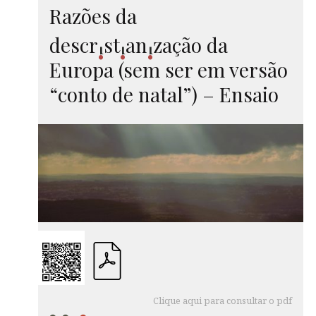
Razões da
descr
st
an
za
ção da
i
i
i
Europa (sem ser em versão
“conto de natal”) – Ensaio
Clique aqui para consultar o pdf